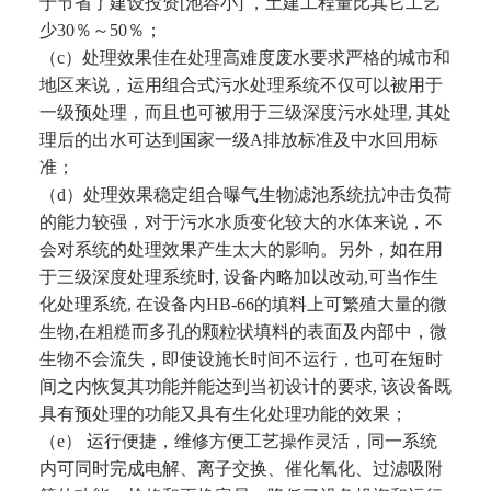
于节省了建设投资[池容小] ，土建工程量比其它工艺
少30％～50％；
（c）处理效果佳在处理高难度废水要求严格的城市和
地区来说，运用组合式污水处理系统不仅可以被用于
一级预处理，而且也可被
用于三级深度污水处理, 其处
理后的出水可达到国家一级A排放标准及中水回用标
准；
（d）处理效果稳定组合曝气生物滤池系统抗冲击负荷
的能力较强，对于污水水质变化较大的水体来说，不
会对系统的处理效果产生太
大的影响。另外，如在用
于三级深度处理系统时, 设备内略加以改动,可当作生
化处理系统, 在设备内HB-66的填料
上可繁殖大量的微
生物,在粗糙而多孔的颗粒状填料的表面及内部中，微
生物不会流失，即使设施长时间不运行，也
可在短时
间之内恢复其功能并能达到当初设计的要求, 该设备既
具有预处理的功能又具有生化处理功能的效果；
（e） 运行便捷，维修方便工艺操作灵活，同一系统
内可同时完成电解、离子交换、催化氧化、过滤吸附