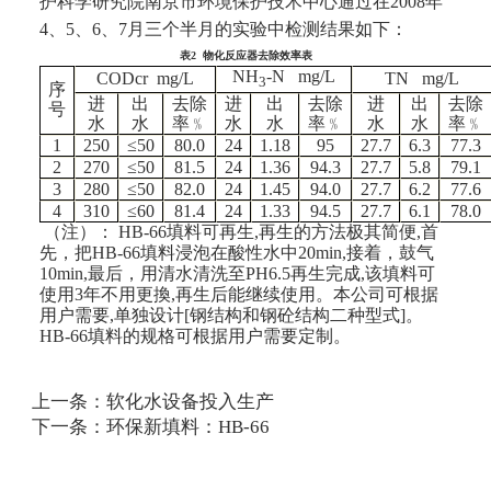
护科学研究院南京市环
境保护技术中心通过在2008年
4、5、6、7月三个半月的实验中检测结果如下：
表2 物化反应器去除效率表
NH
-N mg/L
CODcr mg/L
TN mg/L
3
序
进
出
去除
进
出
去除
进
出
去除
号
水
水
率﹪
水
水
率﹪
水
水
率﹪
1
250
≤50
80.0
24
1.18
95
27.7
6.3
77.3
2
270
≤50
81.5
24
1.36
94.3
27.7
5.8
79.1
3
280
≤50
82.0
24
1.45
94.0
27.7
6.2
77.6
4
310
≤60
81.4
24
1.33
94.5
27.7
6.1
78.0
（注）： HB-66填料可再生,再生的方法极其简便,首
先，把HB-66填料浸泡在酸性水中20min,接着，鼓气
10min,最后，用清水清洗至PH6.5再生完成,该填料可
使用3年不用更換,再生后能继续使用。本公司可根据
用户需要,单独设计[钢结构和钢砼结构二种型式]。
HB-66填料的规格可根据用户需要定制。
上一条：
软化水设备投入生产
下一条：
环保新填料：HB-66