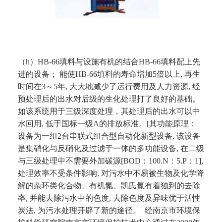
（h）HB-66填料与设施有机的结合HB-66填料配上先
进的设备； 能使HB-66填料的寿命增加5倍以上, 再生
时间在3～5年, 大大地减少了运行费用及人
力资源, 经
预处理后的出水对后级的生化处理打了良好的基础。
如该系统用于三级深度处理，其处理后的出水可以
中
水回用, 低于国标一级A的排放标准。[其功能原理：
设备为一组2台串联式组合型自动化新型设备, 该设备
是集硝
化与反硝化及过滤于一体的多功能设备, 在二级
与三级处理中不需要外加碳源[BOD：100.N：5.P：1],
处理效率不
受条件影响, 对污水中不易被生物及化学降
解的杂环类化合物、有机氮、凯氏氮有着独到的去除
率, 并能去除污水
中的色度, 去除色度及异味优于活性
炭法, 为污水处理开辟了新的途径。 经南京市环境保