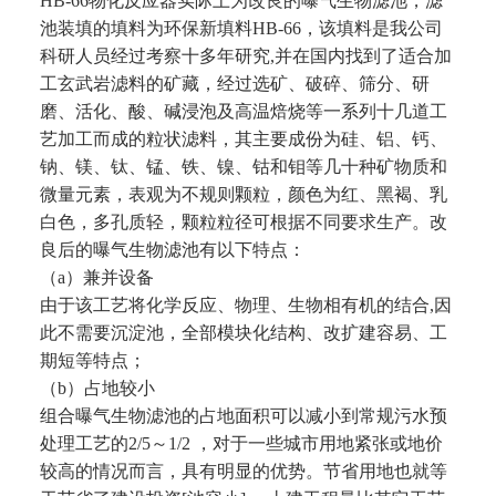
HB-66物化反应器实际上为改良的曝气生物滤池，滤
池装填的填料为环保新填料HB-66，该填料是我公司
科研人员经
过考察十多年研究,并在国内找到了适合加
工玄武岩滤料的矿藏，经过选矿、破碎、筛分、研
磨、活化、酸、碱浸泡
及高温焙烧等一系列十几道工
艺加工而成的粒状滤料，其主要成份为硅、铝、钙、
钠、镁、钛、锰、铁、镍、钴和
钼等几十种矿物质和
微量元素，表观为不规则颗粒，颜色为红、黑褐、乳
白色，多孔质轻，颗粒粒径可根据不同要
求生产。改
良后的曝气生物滤池有以下特点：
（a）兼并设备
由于该工艺将化学反应、物理、生物相有机的结合,因
此不需要沉淀池，全部模块化结构、改扩建容易、工
期短等特
点；
（b）占地较小
组合曝气生物滤池的占地面积可以减小到常规污水预
处理工艺的2/5～1/2 ，对于一些城市用地紧张或地价
较高的情
况而言，具有明显的优势。节省用地也就等