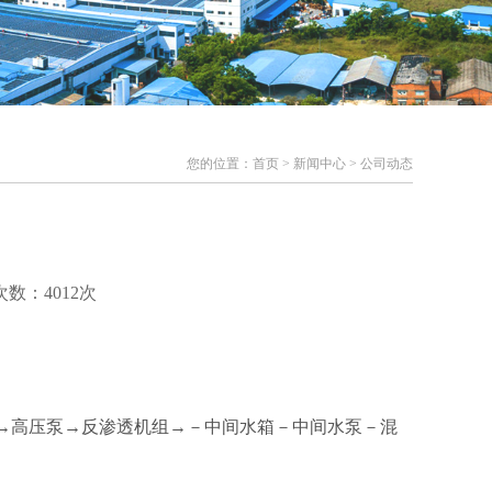
您的位置：
首页
>
新闻中心
>
公司动态
目
浏览次数：4012次
→高压泵→反渗透机组→－中间水箱－中间水泵－混