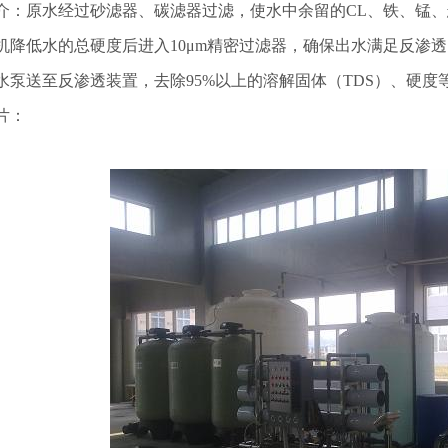
介：原水经过砂滤器、碳滤器过滤，使水中余留的CL、铁、锰
降低水的总硬度后进入10μm精密过滤器，确保出水满足反渗透的进
水泵送至反渗透装置，去除95%以上的溶解固体（TDS）、硬
片：